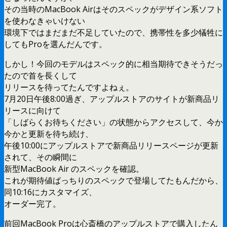
その当時のMacBook Airはそのスペックがデザイン系ソフト
を使わなきゃいけない
環境下ではまだまだ不足していたので、携帯性を多少犠牲に
してもProを選んだんです。
しかし！今回のモデルはスペック的に相当期待できそうだっ
たので首を長くして
リリースを待ってたんですよねぇ。
7月20日午後8:00過ぎ、アップルストアのサイトが新商品リ
リースに向けて
「しばらくお待ちください」の状態からアクセスして、今か
今かと更新を待ち続け、
午後10:00にアップルストアで新商品リリースページが更新
されて、その瞬間に
新型MacBook Air のスペックを確認。
これが期待値ばっちりのスペックで登場してたもんだから、
同10:16にカスタマイズ、
オーダー完了。
前回MacBook Proは心斎橋のアップルストアで購入したん