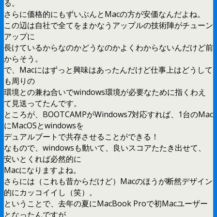
る。
さらに価格的にもずいぶんとMacの方が安価なんだよね。
この辺は自社で全てをまかなうアップルの技術陣がチューン
アップに
長けているからなのかどうなのかよくわからないんだけど前
からそう。
で、Macにはずっと興味はあったんだけど仕事上はどうして
も周りの
環境との兼ね合いでwindows環境が必要なために指くわえ
て見送ってたんです。
ところが、BOOTCAMPがWindows7対応すれば、1台のMac
にMacOSとwindowsを
デュアルブートで共存させることができる！
なもので、windowsも動いて、良いスコアたたき出せて、
安いとくれば必然的に
Macになりますよね。
さらには（これも昔からだけど）Macのほうが断然デザイン
的にカッコイイし（笑）。
ということで、去年の夏にMacBook Proで初Macユーザー
となったんですが、